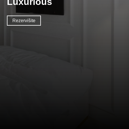
Luxurious
Rezervišite