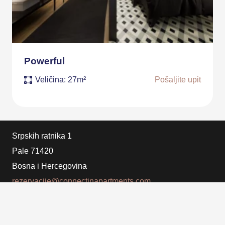
Powerful
Veličina:
27m²
Pošaljite upit
Srpskih ratnika 1
Pale 71420
Bosna i Hercegovina
rezervacije@connectinapartments.com
+387 57 228 288
(fix)
+387 66 228 288
(mob)